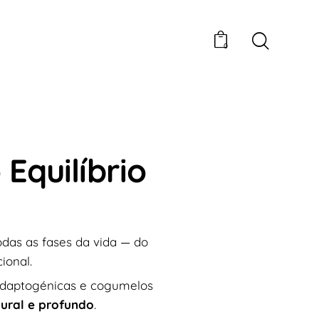
0
Equilíbrio
das as fases da vida — do
ional.
 adaptogénicas e cogumelos
tural e profundo
.