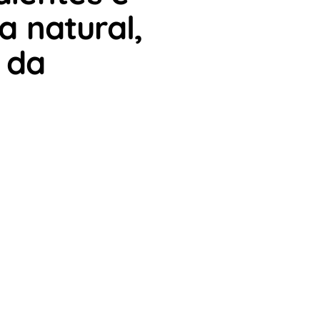
a natural,
l da
mulher