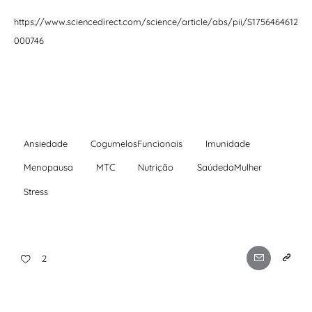
https://www.sciencedirect.com/science/article/abs/pii/S1756464612
000746
Ansiedade
CogumelosFuncionais
Imunidade
Menopausa
MTC
Nutrição
SaúdedaMulher
Stress
2