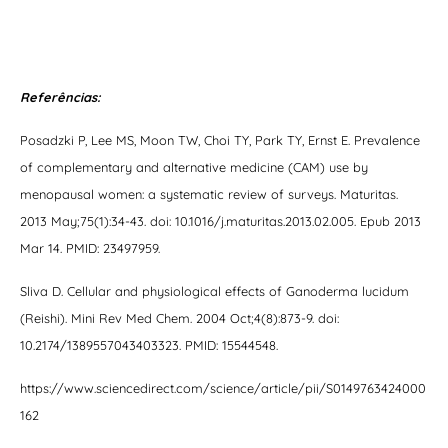
Referências:
Posadzki P, Lee MS, Moon TW, Choi TY, Park TY, Ernst E. Prevalence
of complementary and alternative medicine (CAM) use by
menopausal women: a systematic review of surveys. Maturitas.
2013 May;75(1):34-43. doi: 10.1016/j.maturitas.2013.02.005. Epub 2013
Mar 14. PMID: 23497959.
Sliva D. Cellular and physiological effects of Ganoderma lucidum
(Reishi). Mini Rev Med Chem. 2004 Oct;4(8):873-9. doi:
10.2174/1389557043403323. PMID: 15544548.
https://www.sciencedirect.com/science/article/pii/S0149763424000
162