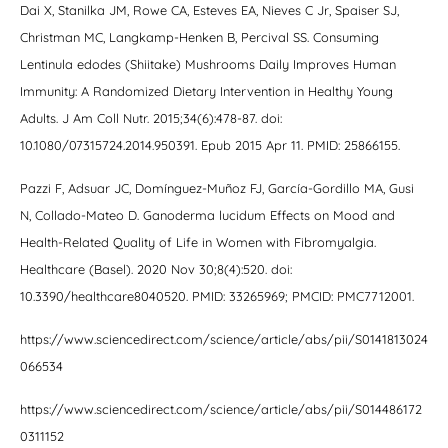
Dai X, Stanilka JM, Rowe CA, Esteves EA, Nieves C Jr, Spaiser SJ,
Christman MC, Langkamp-Henken B, Percival SS. Consuming
Lentinula edodes (Shiitake) Mushrooms Daily Improves Human
Immunity: A Randomized Dietary Intervention in Healthy Young
Adults. J Am Coll Nutr. 2015;34(6):478-87. doi:
10.1080/07315724.2014.950391. Epub 2015 Apr 11. PMID: 25866155.
Pazzi F, Adsuar JC, Domínguez-Muñoz FJ, García-Gordillo MA, Gusi
N, Collado-Mateo D. Ganoderma lucidum Effects on Mood and
Health-Related Quality of Life in Women with Fibromyalgia.
Healthcare (Basel). 2020 Nov 30;8(4):520. doi:
10.3390/healthcare8040520. PMID: 33265969; PMCID: PMC7712001.
https://www.sciencedirect.com/science/article/abs/pii/S0141813024
066534
https://www.sciencedirect.com/science/article/abs/pii/S014486172
0311152