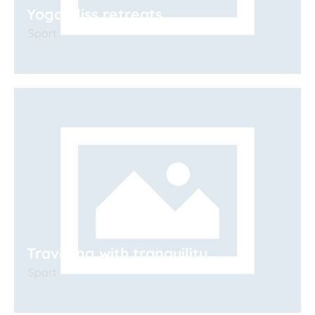
Yoga bliss retreats
Sport
Traveling with tranquility
Sport