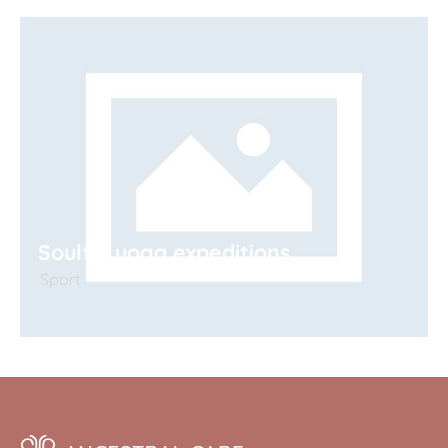
Soulful yoga expeditions
Sport