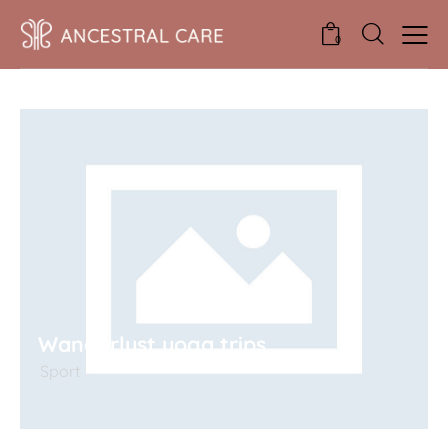
0
Wanderlust yoga trips
Sport