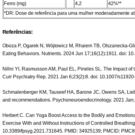
Ferro (mg)
4,2
42%**
*DR: Dose de referência para uma mulher moderadamente at
Referências:
Oboza P, Ogarek N, Wójtowicz M, Rhaiem TB, Olszanecka-Gli
Eating Behaviors. Nutrients. 2024 Jun 17;16(12):1911. doi
Nillni YI, Rasmusson AM, Paul EL, Pineles SL. The Impact 
Curr Psychiatry Rep. 2021 Jan 6;23(2):8. doi: 10.1007/s11
Schmalenberger KM, Tauseef HA, Barone JC, Owens SA, Lieberm
and recommendations. Psychoneuroendocrinology. 2021 Jan;
Herbert C. Can Yoga Boost Access to the Bodily and Emotional 
Exercise With and Without Instructions of Controlled Breath
10.3389/fpsyg.2021.731645. PMID: 34925139; PMCID: PMC8