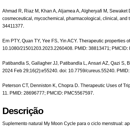
Ahmad R, Riaz M, Khan A, Aljamea A, Algheryafi M, Sewaket D,
cosmeceutical, mycochemical, pharmacological, clinical, and 
34411377.
Ern PTY, Quan TY, Yee FS, Yin ACY. Therapeutic properties o
10.1080/21501203.2023.2260408. PMID: 38813471; PMCID:
Patibandla S, Gallagher JJ, Patibandla L, Ansari AZ, Qazi S, 
2024 Feb 29;16(2):e55240. doi: 10.7759/cureus.55240. PM
Peterson CT, Denniston K, Chopra D. Therapeutic Uses of Tri
11. PMID: 28696777; PMCID: PMC5567597.
Descrição
Suplemento natural My Moon Cycle para o ciclo menstrual: apoi