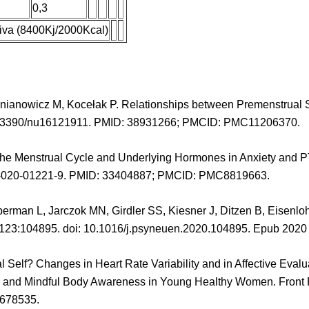
0,3
iva (8400Kj/2000Kcal)
nianowicz M, Kocełak P. Relationships between Premenstrual 
: 10.3390/nu16121911. PMID: 38931266; PMCID: PMC11206370.
of the Menstrual Cycle and Underlying Hormones in Anxiety 
920-020-01221-9. PMID: 33404887; PMCID: PMC8819663.
an L, Jarczok MN, Girdler SS, Kiesner J, Ditzen B, Eisenlohr-
123:104895. doi: 10.1016/j.psyneuen.2020.104895. Epub 202
Self? Changes in Heart Rate Variability and in Affective Evalu
ing and Mindful Body Awareness in Young Healthy Women. Front 
678535.