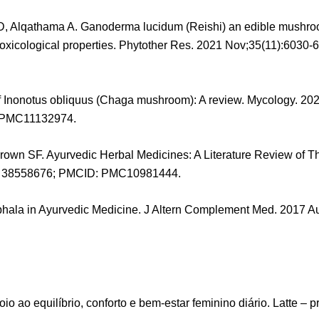
 Alqathama A. Ganoderma lucidum (Reishi) an edible mushroom; 
toxicological properties. Phytother Res. 2021 Nov;35(11):6030-
f Inonotus obliquus (Chaga mushroom): A review. Mycology. 2023
 PMC11132974.
Brown SF. Ayurvedic Herbal Medicines: A Literature Review of T
ID: 38558676; PMCID: PMC10981444.
phala in Ayurvedic Medicine. J Altern Complement Med. 2017 A
o ao equilíbrio, conforto e bem-estar feminino diário. Latte – 