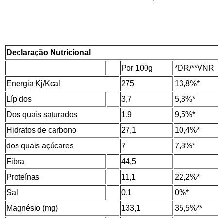
Declaração Nutricional
Por 100g
*DR/**VNR
Energia Kj/Kcal
275
13,8%*
Lípidos
3,7
5,3%*
Dos quais saturados
1,9
9,5%*
Hidratos de carbono
27,1
10,4%*
dos quais açúcares
7
7,8%*
Fibra
44,5
Proteínas
11,1
22,2%*
Sal
0,1
0%*
Magnésio (mg)
133,1
35,5%**