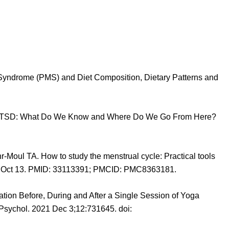
Syndrome (PMS) and Diet Composition, Dietary Patterns and
and PTSD: What Do We Know and Where Do We Go From Here?
Moul TA. How to study the menstrual cycle: Practical tools
0 Oct 13. PMID: 33113391; PMCID: PMC8363181.
ation Before, During and After a Single Session of Yoga
Psychol. 2021 Dec 3;12:731645. doi: