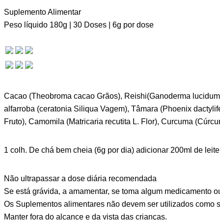
Suplemento Alimentar
Peso líquido 180g | 30 Doses | 6g por dose
Cacao (Theobroma cacao Grãos), Reishi(Ganoderma lucidum Fru
alfarroba (ceratonia Siliqua Vagem), Tâmara (Phoenix dactylife
Fruto), Camomila (Matricaria recutita L. Flor), Curcuma (Cúrc
1 colh. De chá bem cheia (6g por dia) adicionar 200ml de leite
Não ultrapassar a dose diária recomendada
Se está grávida, a amamentar, se toma algum medicamento ou 
Os Suplementos alimentares não devem ser utilizados como su
Manter fora do alcance e da vista das crianças.