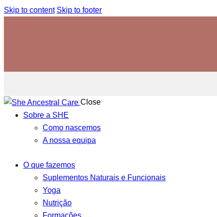
Skip to content
Skip to footer
Close
Sobre a SHE
Como nascemos
A nossa equipa
O que fazemos
Suplementos Naturais e Funcionais
Yoga
Nutrição
Formações