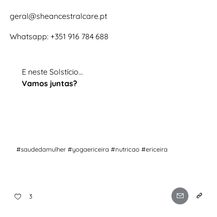
geral@sheancestralcare.pt
Whatsapp: +351 916 784 688
E neste Solstício…
Vamos juntas?
#saudedamulher #yogaericeira #nutricao #ericeira
3